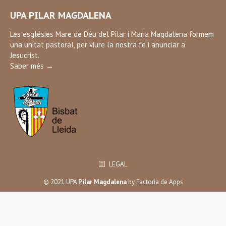
page
UPA PILAR MAGDALENA
opens
in
Les esglésies Mare de Déu del Pilar i Maria Magdalena formem
una unitat pastoral, per viure la nostra fe i anunciar a
new
Jesucrist.
window
Saber més →
LEGAL
© 2021 UPA
Pilar Magdalena
by
Factoria de Apps