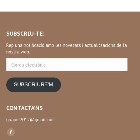
SUBSCRIU-TE:
Rep una notificació amb les novetats i actualitzacions de la
nostra web.
Correu
electrònic
SUBSCRIURE'M
CONTACTA’NS
upapm2012@gmail.com
Find us on:
Facebook