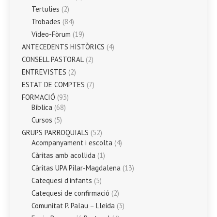
Tertulies
(2)
Trobades
(84)
Vídeo-Fòrum
(19)
ANTECEDENTS HISTÒRICS
(4)
CONSELL PASTORAL
(2)
ENTREVISTES
(2)
ESTAT DE COMPTES
(7)
FORMACIÓ
(93)
Bíblica
(68)
Cursos
(5)
GRUPS PARROQUIALS
(52)
Acompanyament i escolta
(4)
Càritas amb acollida
(1)
Càritas UPA Pilar-Magdalena
(13)
Catequesi d’infants
(5)
Catequesi de confirmació
(2)
Comunitat P. Palau – Lleida
(3)