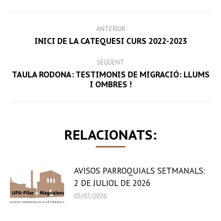
Facebook
Twitter
LinkedIn
WhatsApp
POST
ANTERIOR
NAVIGATION
Previous
INICI DE LA CATEQUESI CURS 2022-2023
post:
SEGÜENT
TAULA RODONA: TESTIMONIS DE MIGRACIÓ: LLUMS
Next
I OMBRES !
post:
RELACIONATS:
AVISOS PARROQUIALS SETMANALS:
2 DE JULIOL DE 2026
05/07/2026