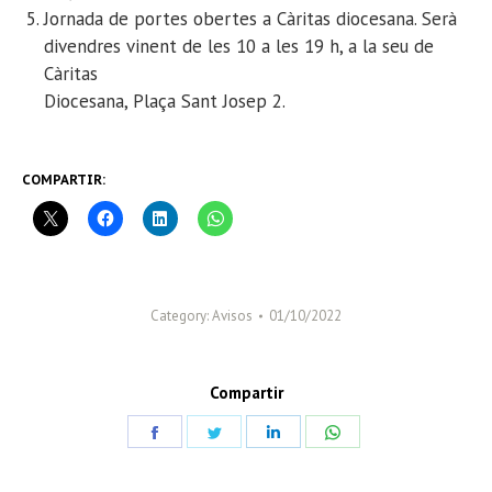
Jornada de portes obertes a Càritas diocesana. Serà
divendres vinent de les 10 a les 19 h, a la seu de
Càritas
Diocesana, Plaça Sant Josep 2.
COMPARTIR:
Category:
Avisos
01/10/2022
Compartir
Share
Share
Share
Share
on
on
on
on