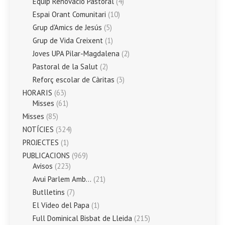
Equip Renovació Pastoral
(4)
Espai Orant Comunitari
(10)
Grup d'Amics de Jesús
(5)
Grup de Vida Creixent
(1)
Joves UPA Pilar-Magdalena
(2)
Pastoral de la Salut
(2)
Reforç escolar de Càritas
(3)
HORARIS
(63)
Misses
(61)
Misses
(85)
NOTÍCIES
(324)
PROJECTES
(1)
PUBLICACIONS
(969)
Avisos
(223)
Avui Parlem Amb…
(21)
Butlletins
(7)
El Vídeo del Papa
(1)
Full Dominical Bisbat de Lleida
(215)