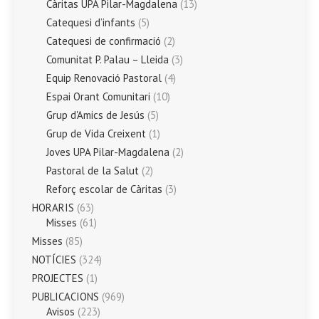
Càritas UPA Pilar-Magdalena
(13)
Catequesi d’infants
(5)
Catequesi de confirmació
(2)
Comunitat P. Palau – Lleida
(3)
Equip Renovació Pastoral
(4)
Espai Orant Comunitari
(10)
Grup d'Amics de Jesús
(5)
Grup de Vida Creixent
(1)
Joves UPA Pilar-Magdalena
(2)
Pastoral de la Salut
(2)
Reforç escolar de Càritas
(3)
HORARIS
(63)
Misses
(61)
Misses
(85)
NOTÍCIES
(324)
PROJECTES
(1)
PUBLICACIONS
(969)
Avisos
(223)