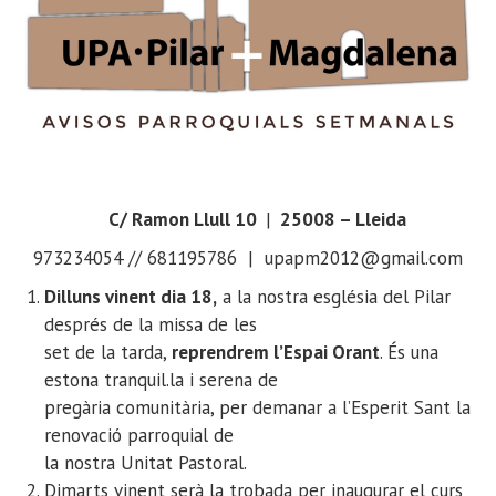
C/ Ramon Llull 10
|
25008 – Lleida
973234054 // 681195786 | upapm2012@gmail.com
Dilluns vinent dia 18,
a la nostra església del Pilar
després de la missa de les
set de la tarda,
reprendrem l’Espai Orant
. És una
estona tranquil.la i serena de
pregària comunitària, per demanar a l’Esperit Sant la
renovació parroquial de
la nostra Unitat Pastoral.
Dimarts vinent serà la trobada per inaugurar el curs