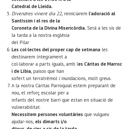
Catedral de Lleida.
Divendres vinent dia 22
, reiniciarem
l’adoració al
Santíssim i el res de la
Coroneta de la Divina Misericòrdia.
Serà a les sis de
la tarda a la nostra església
del Pilar
Les col·lectes del proper cap de setmana
les
destinarem íntegrament a
col·laborar a parts iguals, amb l
es Càritas de Marroc
i de Líbia
, països que han
sofert un terratrèmol i inundacions, molt greus.
A la nostra Càritas Parroquial estem preparant de
nou, el reforç escolar per a
infants del nostre barri que estan en situació de
vulnerabilitat.
Necessitem persones voluntàries
que vulgueu
ajudar-nos,
els dimarts i/o
dijous, de cinc a sis de la tarda.