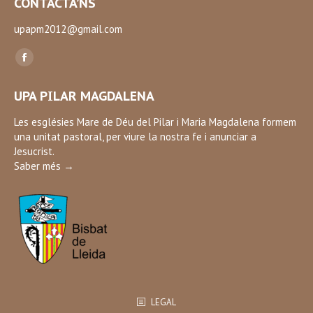
CONTACTA’NS
upapm2012@gmail.com
Find us on:
Facebook
page
UPA PILAR MAGDALENA
opens
in
Les esglésies Mare de Déu del Pilar i Maria Magdalena formem
una unitat pastoral, per viure la nostra fe i anunciar a
new
Jesucrist.
window
Saber més →
LEGAL