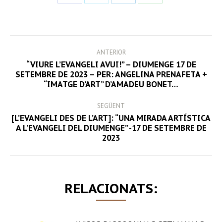
on
on
on
on
Facebook
Twitter
LinkedIn
WhatsApp
POST
ANTERIOR
NAVIGATION
“VIURE L’EVANGELI AVUI!” – DIUMENGE 17 DE
Previous
SETEMBRE DE 2023 – PER: ANGELINA PRENAFETA +
“IMATGE D’ART” D’AMADEU BONET…
post:
SEGÜENT
[L’EVANGELI DES DE L’ART]: “UNA MIRADA ARTÍSTICA
Next
A L’EVANGELI DEL DIUMENGE” -17 DE SETEMBRE DE
2023
post:
RELACIONATS: