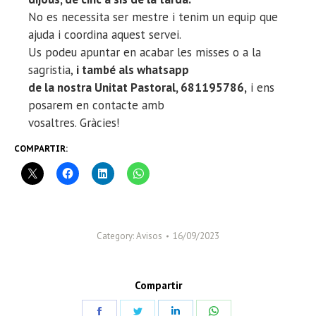
No es necessita ser mestre i tenim un equip que
ajuda i coordina aquest servei.
Us podeu apuntar en acabar les misses o a la
sagristia,
i també als whatsapp
de la nostra Unitat Pastoral, 681195786,
i ens
posarem en contacte amb
vosaltres. Gràcies!
COMPARTIR:
Category:
Avisos
16/09/2023
Compartir
Share
Share
Share
Share