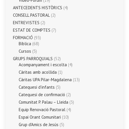
Vídeo-Fòrum
(19)
ANTECEDENTS HISTÒRICS
(4)
CONSELL PASTORAL
(2)
ENTREVISTES
(2)
ESTAT DE COMPTES
(7)
FORMACIÓ
(93)
Bíblica
(68)
Cursos
(5)
GRUPS PARROQUIALS
(52)
Acompanyament i escolta
(4)
Càritas amb acollida
(1)
Càritas UPA Pilar-Magdalena
(13)
Catequesi d’infants
(5)
Catequesi de confirmació
(2)
Comunitat P. Palau – Lleida
(3)
Equip Renovació Pastoral
(4)
Espai Orant Comunitari
(10)
Grup d'Amics de Jesús
(5)