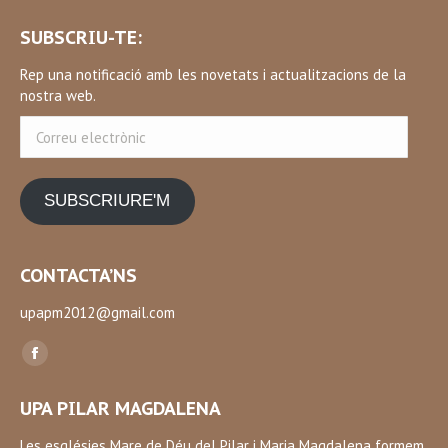
SUBSCRIU-TE:
Rep una notificació amb les novetats i actualitzacions de la
nostra web.
Correu
electrònic
SUBSCRIURE'M
CONTACTA’NS
upapm2012@gmail.com
Find us on:
Facebook
page
UPA PILAR MAGDALENA
opens
in
Les esglésies Mare de Déu del Pilar i Maria Magdalena formem