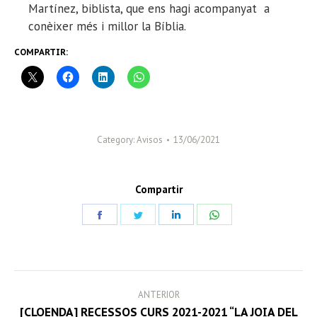
Martínez, biblista, que ens hagi acompanyat a
conèixer més i millor la Bíblia.
COMPARTIR:
Category:
Avisos
13/06/2021
Compartir
Share
Share
Share
Share
on
on
on
on
Facebook
Twitter
LinkedIn
WhatsApp
POST
ANTERIOR
NAVIGATION
[CLOENDA] RECESSOS CURS 2021-2021 “LA JOIA DEL