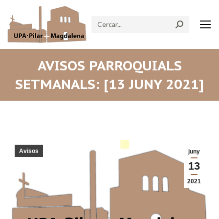
Search:
AVISOS PARROQUIALS
SETMANALS: [13 JUNY 2021]
Avisos
juny
13
2021