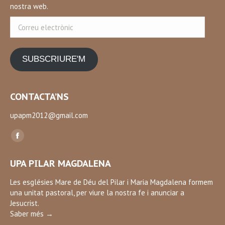
nostra web.
Correu
electrònic
SUBSCRIURE'M
CONTACTA’NS
upapm2012@gmail.com
Find us on:
Facebook
page
UPA PILAR MAGDALENA
opens
in
Les esglésies Mare de Déu del Pilar i Maria Magdalena formem
una unitat pastoral, per viure la nostra fe i anunciar a
new
Jesucrist.
window
Saber més →