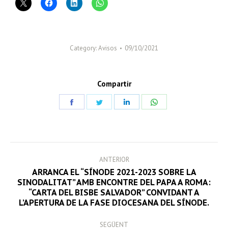
Category:
Avisos
09/10/2021
Compartir
Share
Share
Share
Share
on
on
on
on
Facebook
Twitter
LinkedIn
WhatsApp
POST
ANTERIOR
NAVIGATION
ARRANCA EL “SÍNODE 2021-2023 SOBRE LA
SINODALITAT” AMB ENCONTRE DEL PAPA A ROMA:
Previous
“CARTA DEL BISBE SALVADOR” CONVIDANT A
post:
L’APERTURA DE LA FASE DIOCESANA DEL SÍNODE.
SEGÜENT