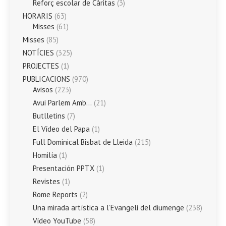
Reforç escolar de Càritas
(3)
HORARIS
(63)
Misses
(61)
Misses
(85)
NOTÍCIES
(325)
PROJECTES
(1)
PUBLICACIONS
(970)
Avisos
(223)
Avui Parlem Amb…
(21)
Butlletins
(7)
El Vídeo del Papa
(1)
Full Dominical Bisbat de Lleida
(215)
Homilía
(1)
Presentación PPTX
(1)
Revistes
(1)
Rome Reports
(2)
Una mirada artística a l’Evangeli del diumenge
(238)
Vídeo YouTube
(58)