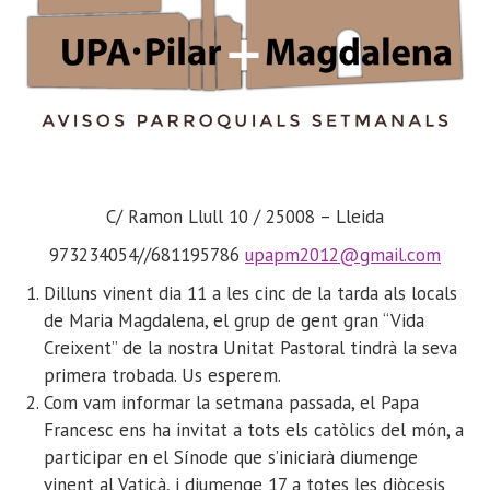
C/
Ramon
Llull
10 /
25008 – Lleida
973234054//681195786
upapm2012@gmail.com
Dilluns vinent dia 11 a les cinc de la tarda als locals
de Maria Magdalena, el grup de gent gran “Vida
Creixent” de la nostra Unitat Pastoral tindrà la seva
primera trobada. Us esperem.
Com vam informar la setmana passada, el Papa
Francesc ens ha invitat a tots els catòlics del món, a
participar en el Sínode que s’iniciarà diumenge
vinent al Vaticà, i diumenge 17 a totes les diòcesis