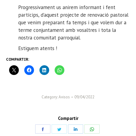
Progressivament us anirem informant i fent
partícips, d’aquest projecte de renovació pastoral
que venim preparant fa temps i que volem dur a
terme conjuntament amb vosaltres i tota la
nostra comunitat parroquial.
Estiguem atents !
COMPARTIR:
Category:
Avisos
09/04/2022
Compartir
Share
Share
Share
Share