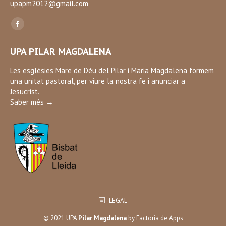
upapm2012@gmail.com
Find us on:
Facebook
page
UPA PILAR MAGDALENA
opens
in
Les esglésies Mare de Déu del Pilar i Maria Magdalena formem
una unitat pastoral, per viure la nostra fe i anunciar a
new
Jesucrist.
window
Saber més →
LEGAL
© 2021 UPA
Pilar Magdalena
by
Factoria de Apps