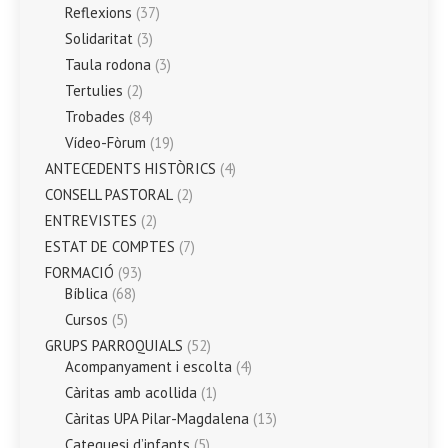
Reflexions
(37)
Solidaritat
(3)
Taula rodona
(3)
Tertulies
(2)
Trobades
(84)
Vídeo-Fòrum
(19)
ANTECEDENTS HISTÒRICS
(4)
CONSELL PASTORAL
(2)
ENTREVISTES
(2)
ESTAT DE COMPTES
(7)
FORMACIÓ
(93)
Bíblica
(68)
Cursos
(5)
GRUPS PARROQUIALS
(52)
Acompanyament i escolta
(4)
Càritas amb acollida
(1)
Càritas UPA Pilar-Magdalena
(13)
Catequesi d’infants
(5)