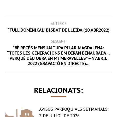
on
on
on
on
Facebook
Twitter
LinkedIn
WhatsApp
POST
ANTERIOR
NAVIGATION
Previous
“FULL DOMINICAL” BISBAT DE LLEIDA (10.ABR2022)
post:
SEGÜENT
“8È RECÉS MENSUAL” UPA PILAR-MAGDALENA:
“TOTES LES GENERACIONS EM DIRÀN BENAURADA…
Next
PERQUÈ DÉU OBRA EN MI MERAVELLES” – 9 ABRIL
post:
2022 (GRAVACIÓ EN DIRECTE)…
RELACIONATS:
AVISOS PARROQUIALS SETMANALS:
2 DE JULIOL DE 2026