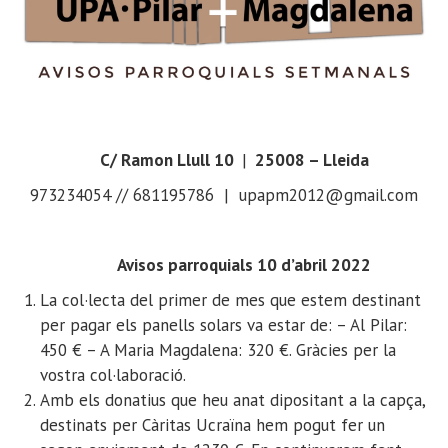
C/ Ramon Llull 10
|
25008 – Lleida
973234054 // 681195786 | upapm2012@gmail.com
Avisos parroquials 10 d’abril 2022
La col·lecta del primer de mes que estem destinant
per pagar els panells solars va estar de: – Al Pilar:
450 € – A Maria Magdalena: 320 €. Gràcies per la
vostra col·laboració.
Amb els donatius que heu anat dipositant a la capça,
destinats per Càritas Ucraïna hem pogut fer un