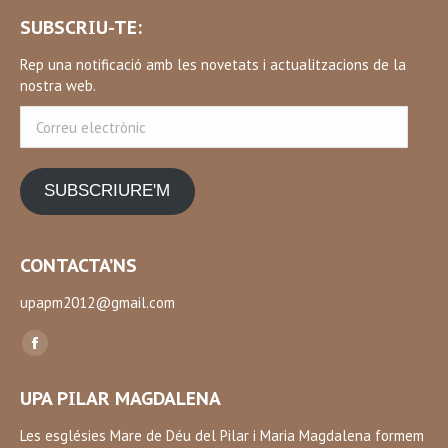
SUBSCRIU-TE:
Rep una notificació amb les novetats i actualitzacions de la
nostra web.
Correu
electrònic
SUBSCRIURE'M
CONTACTA’NS
upapm2012@gmail.com
Find us on:
Facebook
page
UPA PILAR MAGDALENA
opens
in
Les esglésies Mare de Déu del Pilar i Maria Magdalena formem