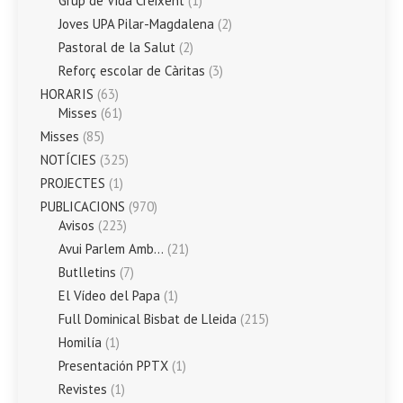
Grup de Vida Creixent
(1)
Joves UPA Pilar-Magdalena
(2)
Pastoral de la Salut
(2)
Reforç escolar de Càritas
(3)
HORARIS
(63)
Misses
(61)
Misses
(85)
NOTÍCIES
(325)
PROJECTES
(1)
PUBLICACIONS
(970)
Avisos
(223)
Avui Parlem Amb…
(21)
Butlletins
(7)
El Vídeo del Papa
(1)
Full Dominical Bisbat de Lleida
(215)
Homilía
(1)
Presentación PPTX
(1)
Revistes
(1)