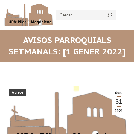
Search:
AVISOS PARROQUIALS
SETMANALS: [1 GENER 2022]
Avisos
des.
31
2021