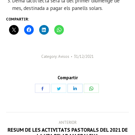
Demà la
col·lecta serà la del primer diumenge de
mes, destinada a pagar els panells solars.
COMPARTIR:
Category:
Avisos
31/12/2021
Compartir
Share
Share
Share
Share
on
on
on
on
Facebook
Twitter
LinkedIn
WhatsApp
POST
ANTERIOR
NAVIGATION
RESUM DE LES ACTIVITATS PASTORALS DEL 2021 DE
Previous