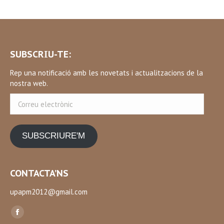
SUBSCRIU-TE:
Rep una notificació amb les novetats i actualitzacions de la
nostra web.
Correu
electrònic
SUBSCRIURE'M
CONTACTA’NS
upapm2012@gmail.com
Find us on:
Facebook