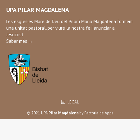
page
UPA PILAR MAGDALENA
opens
in
Les esglésies Mare de Déu del Pilar i Maria Magdalena formem
una unitat pastoral, per viure la nostra fe i anunciar a
new
Jesucrist.
window
Saber més →
LEGAL
© 2021 UPA
Pilar Magdalena
by
Factoria de Apps