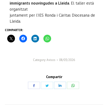
immigrants nouvingudes a Lleida
. El taller està
organitzat
juntament per l’IES Ronda i Càritas Diocesana de
Lleida.
COMPARTIR:
Category:
Avisos
08/03/2026
Compartir
Share
Share
Share
Share
on
on
on
on
Facebook
Twitter
LinkedIn
WhatsApp