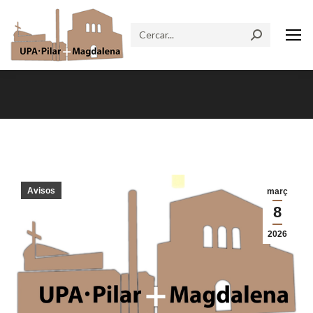
Search:
You are here:
Avisos
març
8
2026