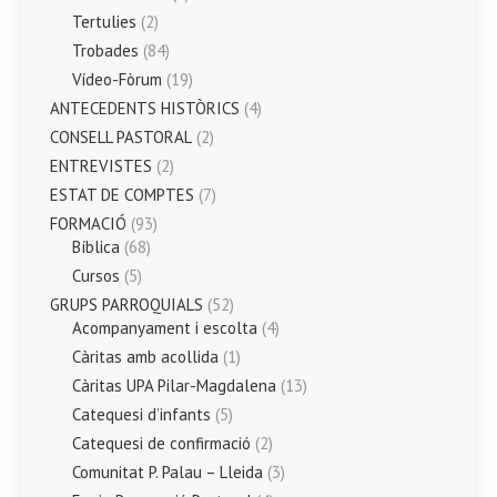
Tertulies
(2)
Trobades
(84)
Vídeo-Fòrum
(19)
ANTECEDENTS HISTÒRICS
(4)
CONSELL PASTORAL
(2)
ENTREVISTES
(2)
ESTAT DE COMPTES
(7)
FORMACIÓ
(93)
Bíblica
(68)
Cursos
(5)
GRUPS PARROQUIALS
(52)
Acompanyament i escolta
(4)
Càritas amb acollida
(1)
Càritas UPA Pilar-Magdalena
(13)
Catequesi d’infants
(5)
Catequesi de confirmació
(2)
Comunitat P. Palau – Lleida
(3)