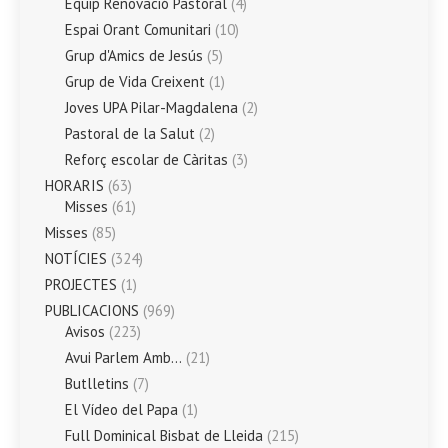
Equip Renovació Pastoral
(4)
Espai Orant Comunitari
(10)
Grup d'Amics de Jesús
(5)
Grup de Vida Creixent
(1)
Joves UPA Pilar-Magdalena
(2)
Pastoral de la Salut
(2)
Reforç escolar de Càritas
(3)
HORARIS
(63)
Misses
(61)
Misses
(85)
NOTÍCIES
(324)
PROJECTES
(1)
PUBLICACIONS
(969)
Avisos
(223)
Avui Parlem Amb…
(21)
Butlletins
(7)
El Vídeo del Papa
(1)
Full Dominical Bisbat de Lleida
(215)