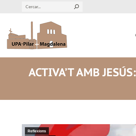
Search:
ACTIVA’T AMB JESÚS
Reflexions