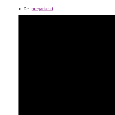
De
pregaria.cat