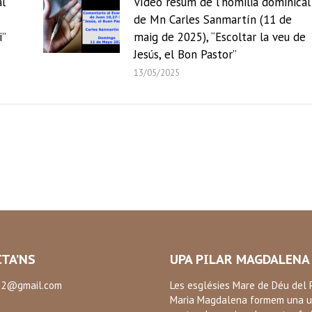
al
Vídeo resum de l’homilia dominical
de Mn Carles Sanmartín (11 de
i”
maig de 2025), “Escoltar la veu de
Jesús, el Bon Pastor”
13/05/2025
TA’NS
UPA PILAR MAGDALENA
2@gmail.com
Les esglésies Mare de Déu del P
Maria Magdalena formem una u
: