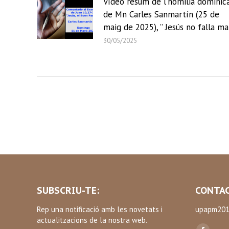
Vídeo resum de l’homilia dominic
de Mn Carles Sanmartín (25 de
maig de 2025), ” Jesús no falla ma
30/05/2025
SUBSCRIU-TE:
CONTAC
Rep una notificació amb les novetats i
upapm201
actualitzacions de la nostra web.
Find us on