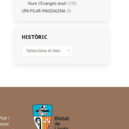
Viure l'Evangeli avui!
(198)
UPA PILAR-MAGDALENA
(9)
HISTÒRIC
HISTÒRIC
ilar i
nitat