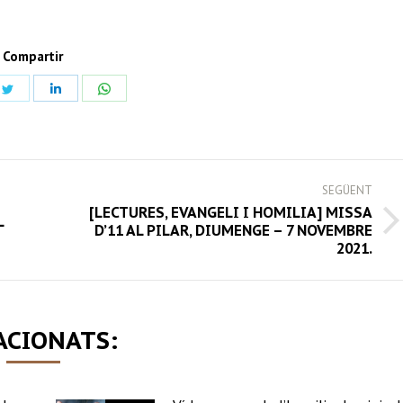
Compartir
Share
Share
Share
on
on
on
book
Twitter
LinkedIn
WhatsApp
SEGÜENT
[LECTURES, EVANGELI I HOMILIA] MISSA
L
Next
D’11 AL PILAR, DIUMENGE – 7 NOVEMBRE
2021.
post:
ACIONATS: