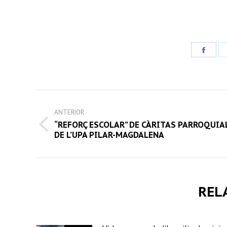
Share
on
Face
POST
ANTERIOR
NAVIGATION
“REFORÇ ESCOLAR” DE CÀRITAS PARROQUIA
Previous
DE L’UPA PILAR-MAGDALENA
post:
REL