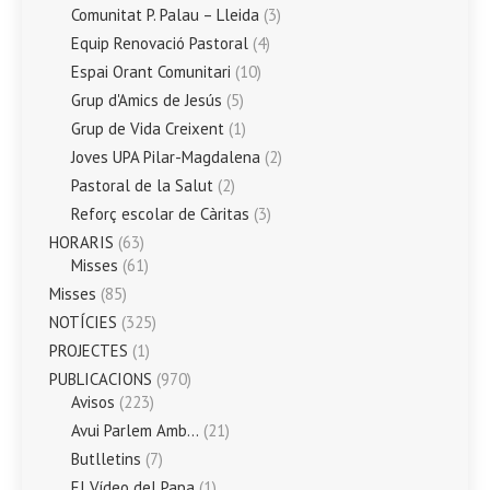
Comunitat P. Palau – Lleida
(3)
Equip Renovació Pastoral
(4)
Espai Orant Comunitari
(10)
Grup d'Amics de Jesús
(5)
Grup de Vida Creixent
(1)
Joves UPA Pilar-Magdalena
(2)
Pastoral de la Salut
(2)
Reforç escolar de Càritas
(3)
HORARIS
(63)
Misses
(61)
Misses
(85)
NOTÍCIES
(325)
PROJECTES
(1)
PUBLICACIONS
(970)
Avisos
(223)
Avui Parlem Amb…
(21)
Butlletins
(7)
El Vídeo del Papa
(1)