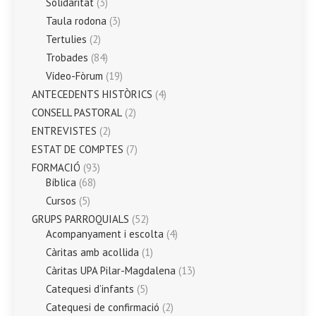
Solidaritat
(3)
Taula rodona
(3)
Tertulies
(2)
Trobades
(84)
Vídeo-Fòrum
(19)
ANTECEDENTS HISTÒRICS
(4)
CONSELL PASTORAL
(2)
ENTREVISTES
(2)
ESTAT DE COMPTES
(7)
FORMACIÓ
(93)
Bíblica
(68)
Cursos
(5)
GRUPS PARROQUIALS
(52)
Acompanyament i escolta
(4)
Càritas amb acollida
(1)
Càritas UPA Pilar-Magdalena
(13)
Catequesi d’infants
(5)
Catequesi de confirmació
(2)