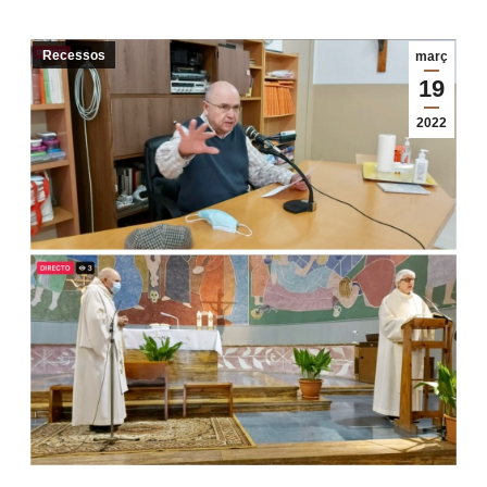
Recessos
març
19
2022