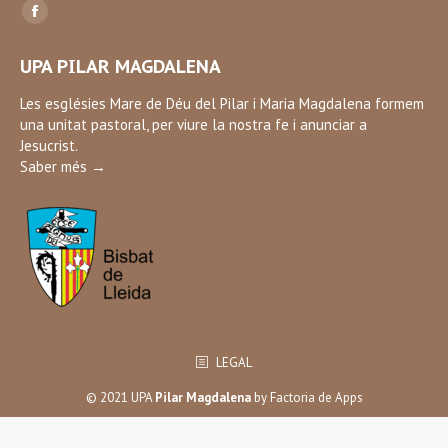
Find us on:
Facebook
page
UPA PILAR MAGDALENA
opens
in
Les esglésies Mare de Déu del Pilar i Maria Magdalena formem
una unitat pastoral, per viure la nostra fe i anunciar a
new
Jesucrist.
window
Saber més →
LEGAL
© 2021 UPA
Pilar Magdalena
by
Factoria de Apps