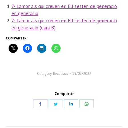
7.- L’amor als qui creuen en Ell s’estén de generació
en generació
7.- L’amor als qui creuen en Ell s’estén de generació
en generació (cara B)
COMPARTIR:
Category:
Recessos
19/03/2022
Compartir
Share
Share
Share
Share
on
on
on
on
Facebook
Twitter
LinkedIn
WhatsApp