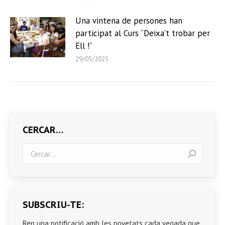
Una vintena de persones han
participat al Curs “Deixa’t trobar per
Ell !”
29/05/2025
CERCAR…
Search:
SUBSCRIU-TE:
Rep una notificació amb les novetats cada vegada que