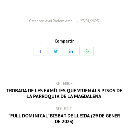
Category:
Avui Parlem Amb…
27/01/2023
Compartir
Share
Share
Share
Share
on
on
on
on
Facebook
Twitter
LinkedIn
WhatsApp
POST
ANTERIOR
NAVIGATION
TROBADA DE LES FAMÍLIES QUE VIUEN ALS PISOS DE
Previous
LA PARRÒQUIA DE LA MAGDALENA
post:
SEGÜENT
“FULL DOMINICAL” BISBAT DE LLEIDA (29 DE GENER
Next
DE 2023)
post: