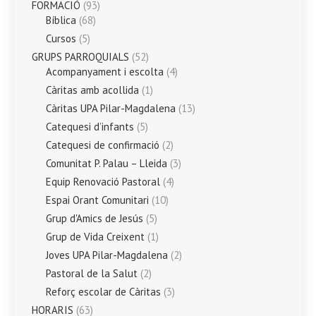
FORMACIÓ
(93)
Bíblica
(68)
Cursos
(5)
GRUPS PARROQUIALS
(52)
Acompanyament i escolta
(4)
Càritas amb acollida
(1)
Càritas UPA Pilar-Magdalena
(13)
Catequesi d’infants
(5)
Catequesi de confirmació
(2)
Comunitat P. Palau – Lleida
(3)
Equip Renovació Pastoral
(4)
Espai Orant Comunitari
(10)
Grup d'Amics de Jesús
(5)
Grup de Vida Creixent
(1)
Joves UPA Pilar-Magdalena
(2)
Pastoral de la Salut
(2)
Reforç escolar de Càritas
(3)
HORARIS
(63)