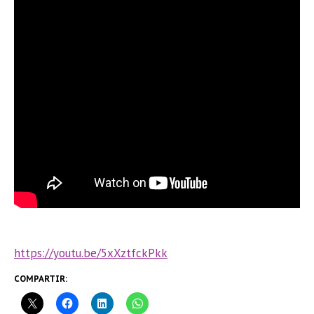
https://youtu.be/5xXztfckPkk
COMPARTIR: