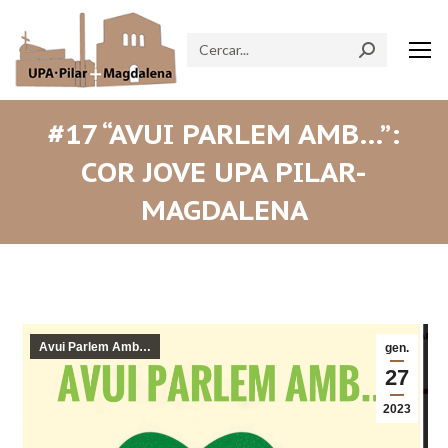
Search:
#17 “AVUI PARLEM AMB…”:
COR JOVE UPA PILAR-
MAGDALENA
Avui Parlem Amb…
gen.
27
2023