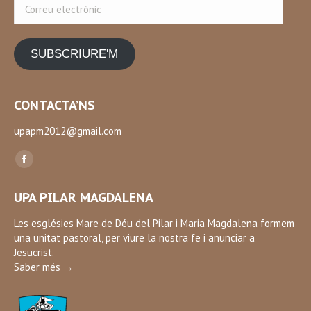
Correu
electrònic
SUBSCRIURE'M
CONTACTA’NS
upapm2012@gmail.com
Find us on:
Facebook
page
UPA PILAR MAGDALENA
opens
in
Les esglésies Mare de Déu del Pilar i Maria Magdalena formem
una unitat pastoral, per viure la nostra fe i anunciar a
new
Jesucrist.
window
Saber més →