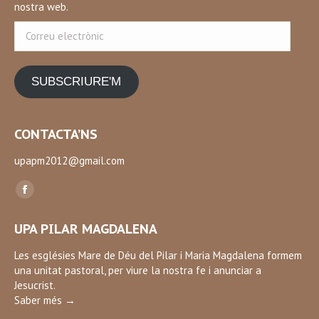
nostra web.
Correu
electrònic
SUBSCRIURE'M
CONTACTA’NS
upapm2012@gmail.com
Find us on:
Facebook
page
UPA PILAR MAGDALENA
opens
in
Les esglésies Mare de Déu del Pilar i Maria Magdalena formem
una unitat pastoral, per viure la nostra fe i anunciar a
new
Jesucrist.
window
Saber més →