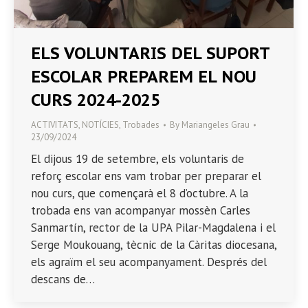
ELS VOLUNTARIS DEL SUPORT
ESCOLAR PREPAREM EL NOU
CURS 2024-2025
ACTIVITATS
,
NOTÍCIES
,
Trobades
By
Mariangeles Grau
23/09/2024
El dijous 19 de setembre, els voluntaris de
reforç escolar ens vam trobar per preparar el
nou curs, que començarà el 8 d’octubre. A la
trobada ens van acompanyar mossèn Carles
Sanmartín, rector de la UPA Pilar-Magdalena i el
Serge Moukouang, tècnic de la Càritas diocesana,
els agraïm el seu acompanyament. Després del
descans de…