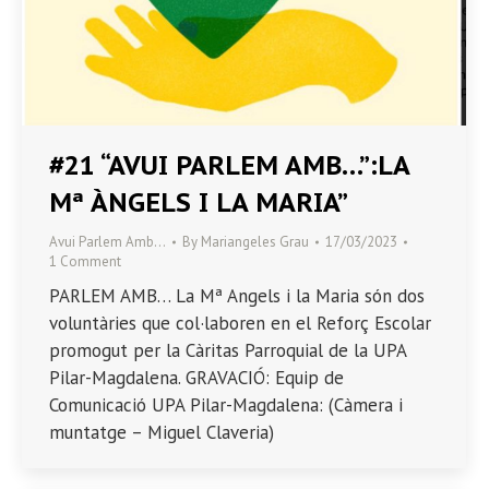
#21 “AVUI PARLEM AMB…”:LA
Mª ÀNGELS I LA MARIA”
Avui Parlem Amb…
By
Mariangeles Grau
17/03/2023
1 Comment
PARLEM AMB… La Mª Angels i la Maria són dos
voluntàries que col·laboren en el Reforç Escolar
promogut per la Càritas Parroquial de la UPA
Pilar-Magdalena. GRAVACIÓ: Equip de
Comunicació UPA Pilar-Magdalena: (Càmera i
muntatge – Miguel Claveria)