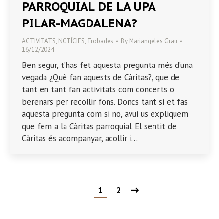
PARROQUIAL DE LA UPA
PILAR-MAGDALENA?
ACTIVITATS
,
NOTÍCIES
,
Trobades
By
Mariangeles Grau
16/12/2024
Ben segur, t’has fet aquesta pregunta més d’una
vegada ¿Què fan aquests de Càritas?, que de
tant en tant fan activitats com concerts o
berenars per recollir fons. Doncs tant si et fas
aquesta pregunta com si no, avui us expliquem
que fem a la Càritas parroquial. El sentit de
Càritas és acompanyar, acollir i…
1
2