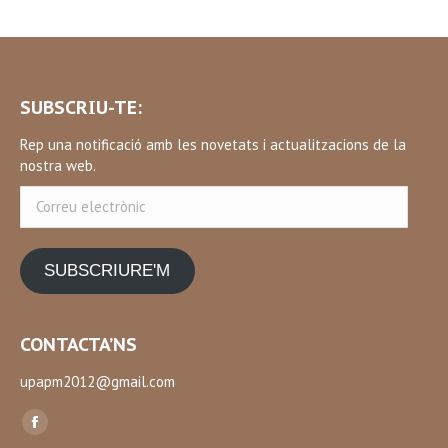
SUBSCRIU-TE:
Rep una notificació amb les novetats i actualitzacions de la
nostra web.
Correu
electrònic
SUBSCRIURE'M
CONTACTA’NS
upapm2012@gmail.com
Find us on:
Facebook