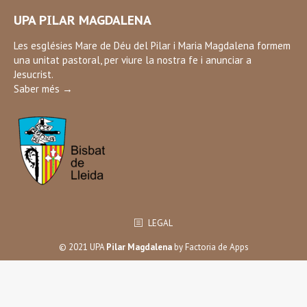
page
UPA PILAR MAGDALENA
opens
in
Les esglésies Mare de Déu del Pilar i Maria Magdalena formem
una unitat pastoral, per viure la nostra fe i anunciar a
new
Jesucrist.
window
Saber més →
LEGAL
© 2021 UPA
Pilar Magdalena
by
Factoria de Apps