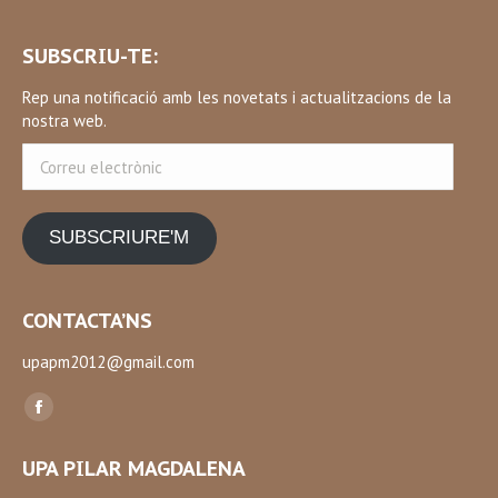
SUBSCRIU-TE:
Rep una notificació amb les novetats i actualitzacions de la
nostra web.
Correu
electrònic
SUBSCRIURE'M
CONTACTA’NS
upapm2012@gmail.com
Find us on:
Facebook
page
UPA PILAR MAGDALENA
opens