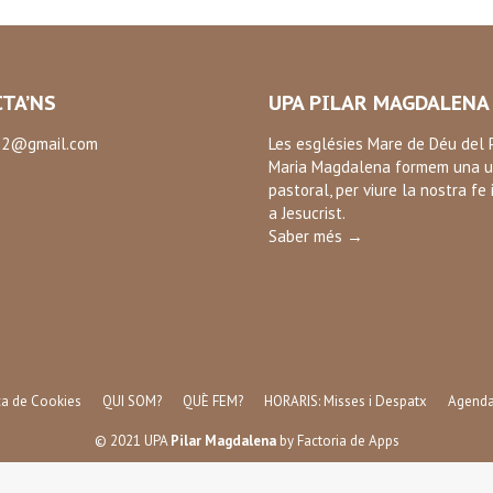
TA’NS
UPA PILAR MAGDALENA
2@gmail.com
Les esglésies Mare de Déu del P
Maria Magdalena formem una u
:
pastoral, per viure la nostra fe 
ok
a Jesucrist.
Saber més →
ica de Cookies
QUI SOM?
QUÈ FEM?
HORARIS: Misses i Despatx
Agend
© 2021 UPA
Pilar Magdalena
by
Factoria de Apps