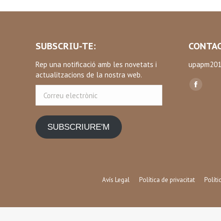
SUBSCRIU-TE:
CONTAC
Rep una notificació amb les novetats i
upapm201
actualitzacions de la nostra web.
Find us on
Correu
Facebo
electrònic
page
opens
SUBSCRIURE'M
in
new
window
Avís Legal
Política de privacitat
Polít