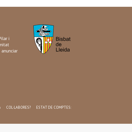
ilar i
nitat
i anunciar
a
COL·LABORES?
ESTAT DE COMPTES: