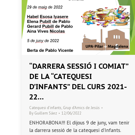
“DARRERA SESSIÓ I COMIAT”
DE LA “CATEQUESI
D’INFANTS” DEL CURS 2021-
22…
Catequesi d’infants
,
Grup d'Amics de Jesús
By
Guillem Sáez
12/06/2022
ENHORABONA!!! El dijous 9 de juny, vam tenir
la darrera sessió de la catequesi d’Infants.