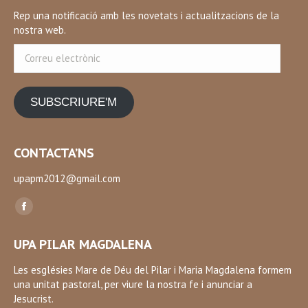
Rep una notificació amb les novetats i actualitzacions de la
nostra web.
Correu
electrònic
SUBSCRIURE'M
CONTACTA’NS
upapm2012@gmail.com
Find us on:
Facebook
page
UPA PILAR MAGDALENA
opens
in
Les esglésies Mare de Déu del Pilar i Maria Magdalena formem
una unitat pastoral, per viure la nostra fe i anunciar a
new
Jesucrist.
window