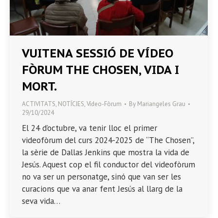
VUITENA SESSIÓ DE VÍDEO
FÒRUM THE CHOSEN, VIDA I
MORT.
ACTIVITATS
,
NOTÍCIES
,
Vídeo-Fòrum
By
Mariangeles Grau
29/10/2024
El 24 d’octubre, va tenir lloc el primer
videofòrum del curs 2024-2025 de “The Chosen”,
la sèrie de Dallas Jenkins que mostra la vida de
Jesús. Aquest cop el fil conductor del videofòrum
no va ser un personatge, sinó que van ser les
curacions que va anar fent Jesús al llarg de la
seva vida…