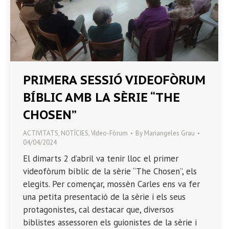
PRIMERA SESSIÓ VIDEOFÒRUM
BÍBLIC AMB LA SÈRIE “THE
CHOSEN”
ACTIVITATS
,
NOTÍCIES
,
Vídeo-Fòrum
By
Mariangeles Grau
04/04/2024
El dimarts 2 d’abril va tenir lloc el primer
videofòrum bíblic de la sèrie “The Chosen”, els
elegits. Per començar, mossèn Carles ens va fer
una petita presentació de la sèrie i els seus
protagonistes, cal destacar que, diversos
biblistes assessoren els guionistes de la sèrie i