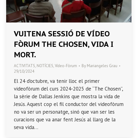
VUITENA SESSIÓ DE VÍDEO
FÒRUM THE CHOSEN, VIDA I
MORT.
ACTIVITATS
,
NOTÍCIES
,
Vídeo-Fòrum
By
Mariangeles Grau
29/10/2024
El 24 d’octubre, va tenir lloc el primer
videofòrum del curs 2024-2025 de “The Chosen”,
la sèrie de Dallas Jenkins que mostra la vida de
Jesús. Aquest cop el fil conductor del videofòrum
no va ser un personatge, sinó que van ser les
curacions que va anar fent Jesús al llarg de la
seva vida…