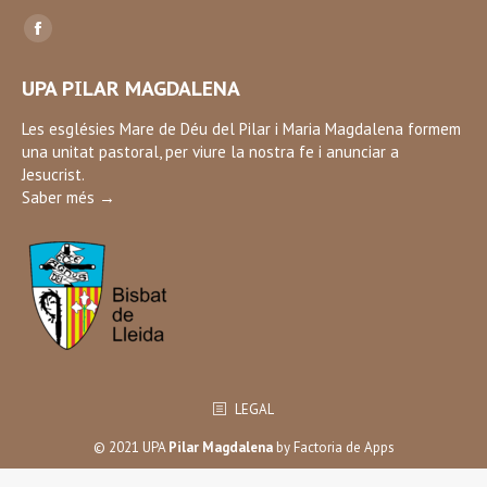
Find us on:
Facebook
page
UPA PILAR MAGDALENA
opens
in
Les esglésies Mare de Déu del Pilar i Maria Magdalena formem
una unitat pastoral, per viure la nostra fe i anunciar a
new
Jesucrist.
window
Saber més →
LEGAL
© 2021 UPA
Pilar Magdalena
by
Factoria de Apps