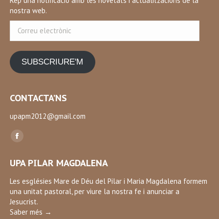
Rep una notificació amb les novetats i actualitzacions de la
nostra web.
Correu
electrònic
SUBSCRIURE'M
CONTACTA’NS
upapm2012@gmail.com
Find us on:
Facebook
page
UPA PILAR MAGDALENA
opens
in
Les esglésies Mare de Déu del Pilar i Maria Magdalena formem
una unitat pastoral, per viure la nostra fe i anunciar a
new
Jesucrist.
window
Saber més →