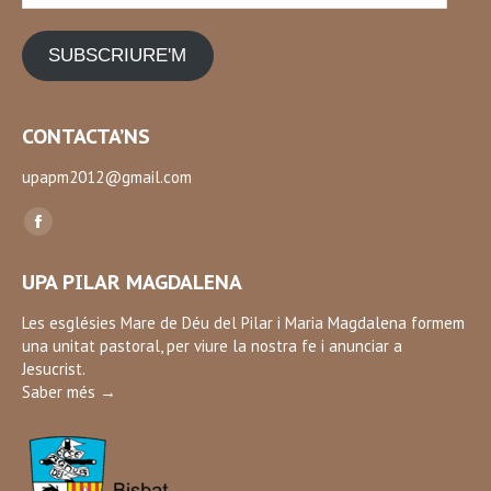
SUBSCRIURE'M
CONTACTA’NS
upapm2012@gmail.com
Find us on:
Facebook
page
UPA PILAR MAGDALENA
opens
in
Les esglésies Mare de Déu del Pilar i Maria Magdalena formem
una unitat pastoral, per viure la nostra fe i anunciar a
new
Jesucrist.
window
Saber més →