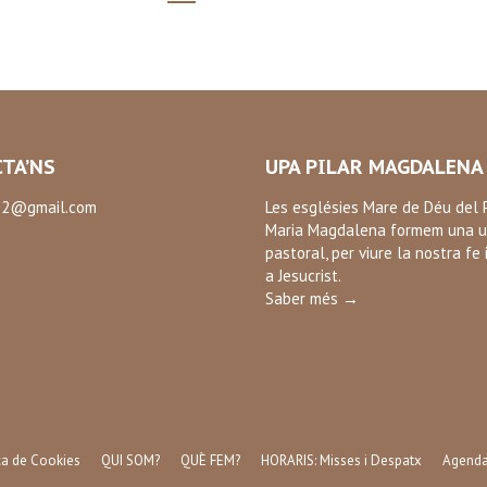
TA’NS
UPA PILAR MAGDALENA
2@gmail.com
Les esglésies Mare de Déu del P
Maria Magdalena formem una u
:
pastoral, per viure la nostra fe 
ok
a Jesucrist.
Saber més →
ica de Cookies
QUI SOM?
QUÈ FEM?
HORARIS: Misses i Despatx
Agend