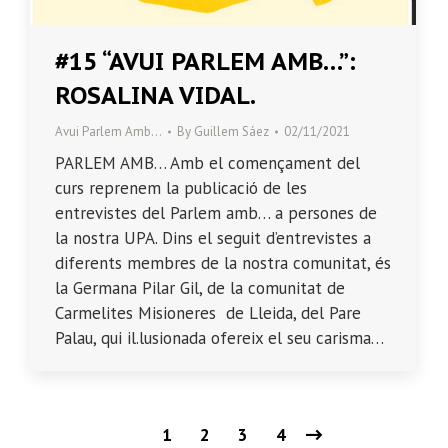
#15 “AVUI PARLEM AMB…”:
ROSALINA VIDAL.
Avui Parlem Amb…
By
Guillem Sáez
02/11/2021
PARLEM AMB… Amb el començament del
curs reprenem la publicació de les
entrevistes del Parlem amb… a persones de
la nostra UPA. Dins el seguit d’entrevistes a
diferents membres de la nostra comunitat, és
la Germana Pilar Gil, de la comunitat de
Carmelites Misioneres de Lleida, del Pare
Palau, qui il.lusionada ofereix el seu carisma…
1
2
3
4