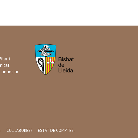
ilar i
nitat
i anunciar
a
COL·LABORES?
ESTAT DE COMPTES: