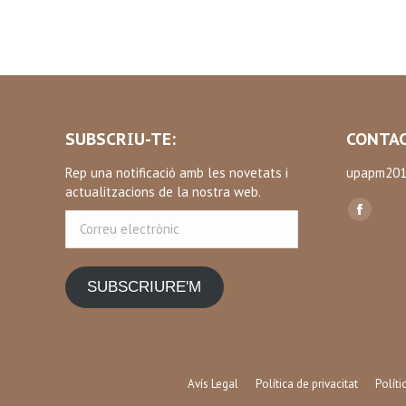
SUBSCRIU-TE:
CONTAC
Rep una notificació amb les novetats i
upapm201
actualitzacions de la nostra web.
Find us on
Correu
Facebo
electrònic
page
opens
SUBSCRIURE'M
in
new
window
Avís Legal
Política de privacitat
Polít