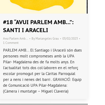
#18 “AVUI PARLEM AMB…”:
SANTI I ARACELI
Avui Parlem Amb…
By
Mariangeles Grau
03/02/2023
1 Comment
PARLEM AMB… El Santiago i l’Araceli són dues
persones molt compromeses amb la UPA
Pilar- Magdalena des de fa molts anys. En
l’actualitat tots dos col·laboren en el reforç
escolar promogut per la Càritas Parroquial
per a nens i nenes del barri . GRAVACIÓ: Equip
de Comunicació UPA Pilar-Magdalena:
(Càmera i muntatge – Miguel Claveria)