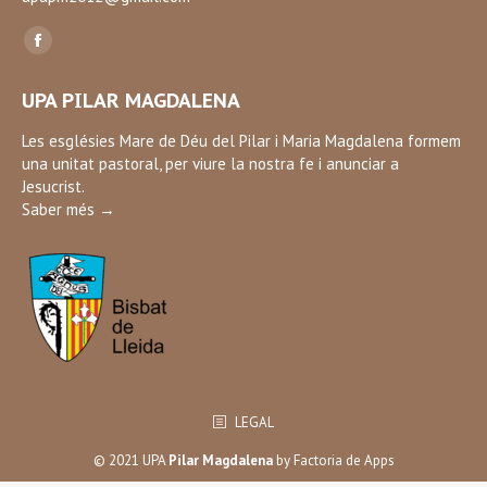
Find us on:
Facebook
page
UPA PILAR MAGDALENA
opens
in
Les esglésies Mare de Déu del Pilar i Maria Magdalena formem
una unitat pastoral, per viure la nostra fe i anunciar a
new
Jesucrist.
window
Saber més →
LEGAL
© 2021 UPA
Pilar Magdalena
by
Factoria de Apps