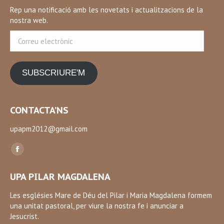
Rep una notificació amb les novetats i actualitzacions de la
nostra web.
Correu
electrònic
SUBSCRIURE'M
CONTACTA’NS
upapm2012@gmail.com
Find us on:
Facebook
page
UPA PILAR MAGDALENA
opens
in
Les esglésies Mare de Déu del Pilar i Maria Magdalena formem
una unitat pastoral, per viure la nostra fe i anunciar a
new
Jesucrist.
window