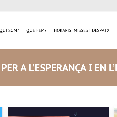
QUI SOM?
QUÈ FEM?
HORARIS: MISSES I DESPATX
PER A L’ESPERANÇA I EN 