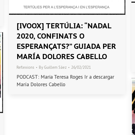
[IVOOX] TERTÚLIA: “NADAL
2020, CONFINATS O
ESPERANÇATS?” GUIADA PER
MARÍA DOLORES CABELLO
Reflexions
By
Guillem Sáez
26/02/2021
PODCAST: Maria Teresa Roges Ir a descargar
María Dolores Cabello