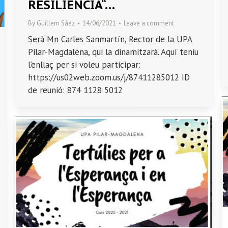
RESILIÈNCIA“…
By
Guillem Sáez
14/06/2021
Leave a comment
Serà Mn Carles Sanmartín, Rector de la UPA
Pilar-Magdalena, qui la dinamitzarà. Aquí teniu
l’enllaç per si voleu participar:
https://us02web.zoom.us/j/87411285012 ID
de reunió: 874 1128 5012