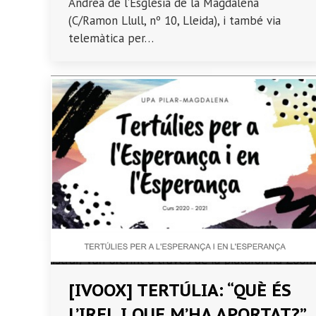
Andrea de l’Església de la Magdalena
(C/Ramon Llull, nº 10, Lleida), i també via
telemàtica per…
[IVOOX] TERTÚLIA: “QUÈ ÉS
L’IREL I QUE M’HA APORTAT?”