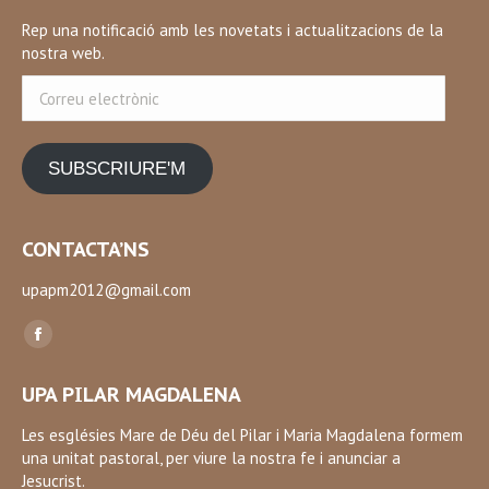
Rep una notificació amb les novetats i actualitzacions de la
nostra web.
Correu
electrònic
SUBSCRIURE'M
CONTACTA’NS
upapm2012@gmail.com
Find us on:
Facebook
page
UPA PILAR MAGDALENA
opens
in
Les esglésies Mare de Déu del Pilar i Maria Magdalena formem
una unitat pastoral, per viure la nostra fe i anunciar a
new
Jesucrist.
window