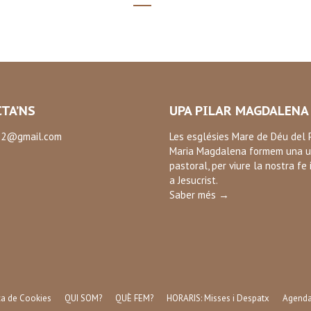
TA’NS
UPA PILAR MAGDALENA
2@gmail.com
Les esglésies Mare de Déu del P
Maria Magdalena formem una u
:
pastoral, per viure la nostra fe 
ok
a Jesucrist.
Saber més →
ica de Cookies
QUI SOM?
QUÈ FEM?
HORARIS: Misses i Despatx
Agend