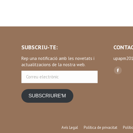
SUBSCRIU-TE:
CONTAC
Rep una notificació amb les novetats i
upapm201
actualitzacions de la nostra web.
Find us on
Correu
Facebo
electrònic
page
opens
SUBSCRIURE'M
in
new
window
Avís Legal
Política de privacitat
Polít