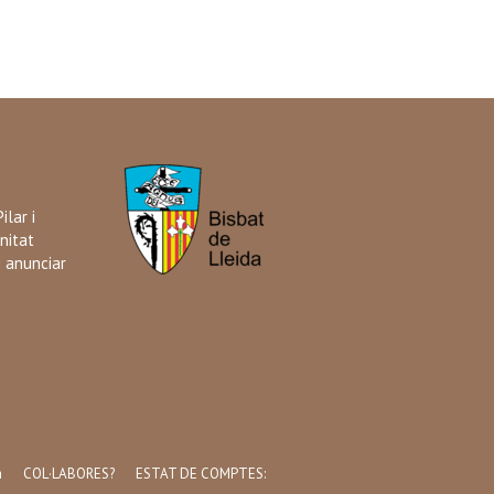
ilar i
nitat
i anunciar
a
COL·LABORES?
ESTAT DE COMPTES: