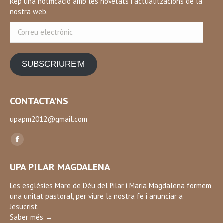
Rep una notificació amb les novetats i actualitzacions de la
nostra web.
Correu
electrònic
SUBSCRIURE'M
CONTACTA’NS
upapm2012@gmail.com
Find us on:
Facebook
page
UPA PILAR MAGDALENA
opens
in
Les esglésies Mare de Déu del Pilar i Maria Magdalena formem
una unitat pastoral, per viure la nostra fe i anunciar a
new
Jesucrist.
window
Saber més →