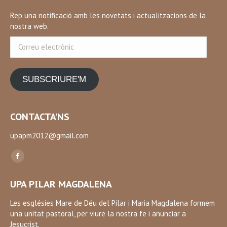
Rep una notificació amb les novetats i actualitzacions de la
nostra web.
Correu
electrònic
SUBSCRIURE'M
CONTACTA’NS
upapm2012@gmail.com
Find us on:
Facebook
page
UPA PILAR MAGDALENA
opens
in
Les esglésies Mare de Déu del Pilar i Maria Magdalena formem
una unitat pastoral, per viure la nostra fe i anunciar a
new
Jesucrist.