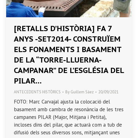
[RETALLS D’HISTÒRIA] FA 7
ANYS -SET2014- CONSTRUÏEM
ELS FONAMENTS I BASAMENT
DE LA “TORRE-LLUERNA-
CAMPANAR” DE L’ESGLÉSIA DEL
PILAR…
ANTECEDENTS HISTÒRICS
By
Guillem Sáez
20/09/2021
FOTO: Marc Carvajal ajusta la colocació del
basament amb cambra de resonància de les tres
campanes PILAR (Major, Mitjana i Petita),
incloses dins del pilar, que actuarà com a tub de
difusió dels seus diversos sons, mitjançant unes