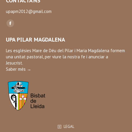
CONTACTA’NS
upapm2012@gmail.com
Find us on:
Facebook
page
UPA PILAR MAGDALENA
opens
in
Les esglésies Mare de Déu del Pilar i Maria Magdalena formem
una unitat pastoral, per viure la nostra fe i anunciar a
new
Jesucrist.
window
Saber més →
LEGAL