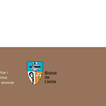
ilar i
nitat
i anunciar