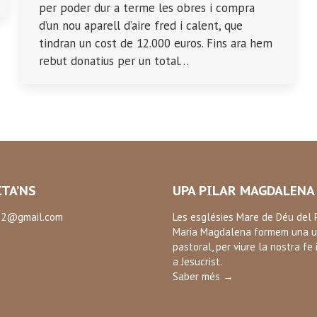
per poder dur a terme les obres i compra
d’un nou aparell d’aire fred i calent, que
tindran un cost de 12.000 euros. Fins ara hem
rebut donatius per un total…
TA’NS
UPA PILAR MAGDALENA
2@gmail.com
Les esglésies Mare de Déu del P
Maria Magdalena formem una u
:
pastoral, per viure la nostra fe 
ok
a Jesucrist.
Saber més →