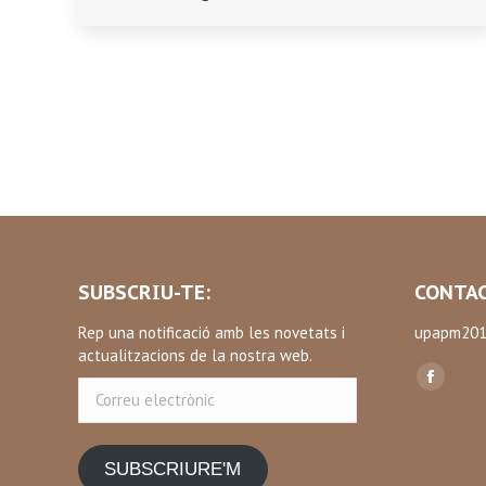
SUBSCRIU-TE:
CONTAC
Rep una notificació amb les novetats i
upapm201
actualitzacions de la nostra web.
Find us on
Correu
Facebo
electrònic
page
opens
SUBSCRIURE'M
in