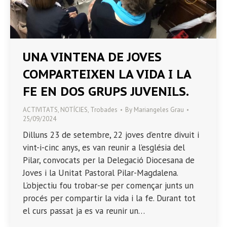
UNA VINTENA DE JOVES
COMPARTEIXEN LA VIDA I LA
FE EN DOS GRUPS JUVENILS.
ACTIVITATS
,
NOTÍCIES
,
Trobades
By
Mariangeles Grau
25/09/2024
Dilluns 23 de setembre, 22 joves d’entre divuit i
vint-i-cinc anys, es van reunir a l’església del
Pilar, convocats per la Delegació Diocesana de
Joves i la Unitat Pastoral Pilar-Magdalena.
L’objectiu fou trobar-se per començar junts un
procés per compartir la vida i la fe. Durant tot
el curs passat ja es va reunir un…