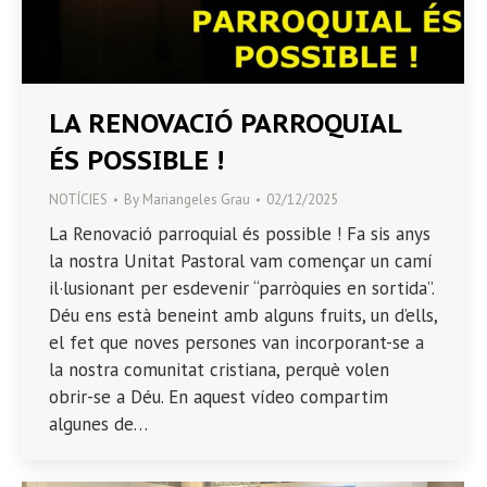
LA RENOVACIÓ PARROQUIAL
ÉS POSSIBLE !
NOTÍCIES
By
Mariangeles Grau
02/12/2025
La Renovació parroquial és possible ! Fa sis anys
la nostra Unitat Pastoral vam començar un camí
il·lusionant per esdevenir “parròquies en sortida”.
Déu ens està beneint amb alguns fruits, un d’ells,
el fet que noves persones van incorporant-se a
la nostra comunitat cristiana, perquè volen
obrir-se a Déu. En aquest vídeo compartim
algunes de…