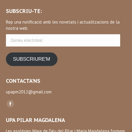
SUBSCRIU-TE:
Rep una notificació amb les novetats i actualitzacions de la
nostra web.
Correu
electrònic
SUBSCRIURE'M
CONTACTA’NS
upapm2012@gmail.com
Find us on:
Facebook
page
UPA PILAR MAGDALENA
opens
in
Les esglésies Mare de Déu del Pilar i Maria Magdalena formem