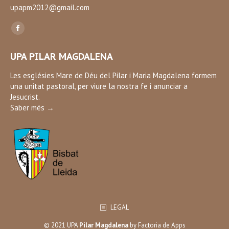
upapm2012@gmail.com
Find us on:
Facebook
page
UPA PILAR MAGDALENA
opens
in
Les esglésies Mare de Déu del Pilar i Maria Magdalena formem
una unitat pastoral, per viure la nostra fe i anunciar a
new
Jesucrist.
window
Saber més →
LEGAL
© 2021 UPA
Pilar Magdalena
by
Factoria de Apps