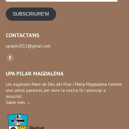
SUBSCRIURE'M
CONTACTA’NS
upapm2012@gmail.com
Find us on:
Facebook
page
UPA PILAR MAGDALENA
opens
in
Les esglésies Mare de Déu del Pilar i Maria Magdalena formem
una unitat pastoral, per viure la nostra fe i anunciar a
new
Jesucrist.
window
Saber més →