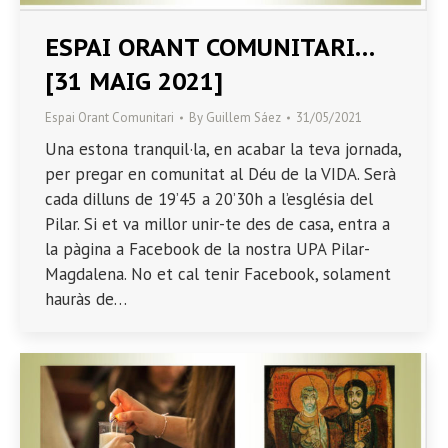
ESPAI ORANT COMUNITARI…
[31 MAIG 2021]
Espai Orant Comunitari
By
Guillem Sáez
31/05/2021
Una estona tranquil·la, en acabar la teva jornada,
per pregar en comunitat al Déu de la VIDA. Serà
cada dilluns de 19’45 a 20’30h a l’església del
Pilar. Si et va millor unir-te des de casa, entra a
la pàgina a Facebook de la nostra UPA Pilar-
Magdalena. No et cal tenir Facebook, solament
hauràs de…