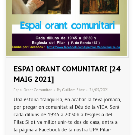
ESPAI ORANT COMUNITARI [24
MAIG 2021]
Espai Orant Comunitari
By
Guillem Sáez
24/05/2021
Una estona tranquil·la, en acabar la teva jornada,
per pregar en comunitat al Déu de la VIDA. Serà
cada dilluns de 19’45 a 20’30h a l’església del
Pilar. Si et va millor unir-te des de casa, entra a
la pàgina a Facebook de la nostra UPA Pilar-