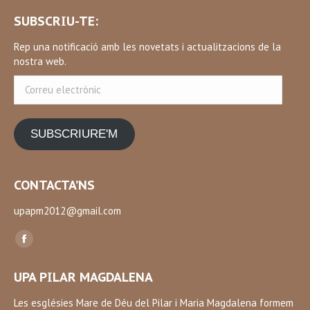
SUBSCRIU-TE:
Rep una notificació amb les novetats i actualitzacions de la
nostra web.
Correu
electrònic
SUBSCRIURE'M
CONTACTA’NS
upapm2012@gmail.com
Find us on:
Facebook
page
UPA PILAR MAGDALENA
opens
in
Les esglésies Mare de Déu del Pilar i Maria Magdalena formem