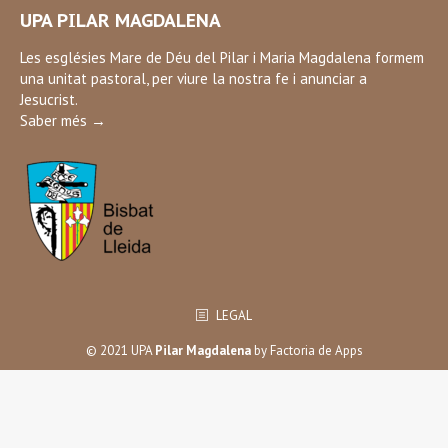
page
UPA PILAR MAGDALENA
opens
in
Les esglésies Mare de Déu del Pilar i Maria Magdalena formem
una unitat pastoral, per viure la nostra fe i anunciar a
new
Jesucrist.
window
Saber més →
LEGAL
© 2021 UPA
Pilar Magdalena
by
Factoria de Apps