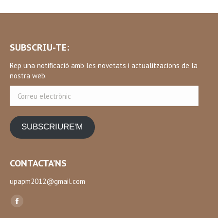
SUBSCRIU-TE:
Rep una notificació amb les novetats i actualitzacions de la
nostra web.
Correu
electrònic
SUBSCRIURE'M
CONTACTA’NS
upapm2012@gmail.com
Find us on:
Facebook