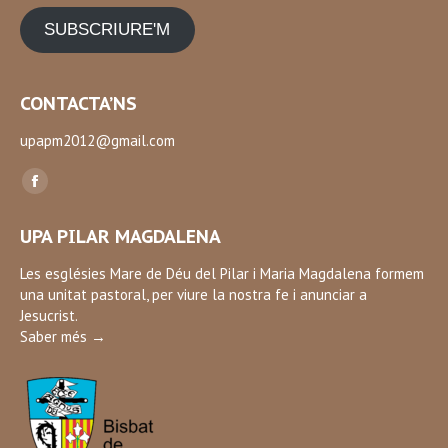
SUBSCRIURE'M
CONTACTA’NS
upapm2012@gmail.com
Find us on:
Facebook
page
UPA PILAR MAGDALENA
opens
in
Les esglésies Mare de Déu del Pilar i Maria Magdalena formem
una unitat pastoral, per viure la nostra fe i anunciar a
new
Jesucrist.
window
Saber més →