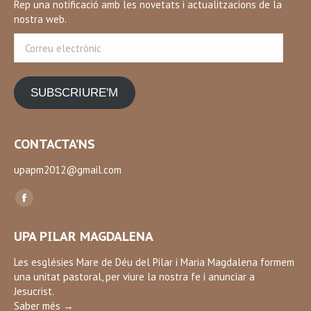
Rep una notificació amb les novetats i actualitzacions de la
nostra web.
Correu
electrònic
SUBSCRIURE'M
CONTACTA’NS
upapm2012@gmail.com
Find us on:
Facebook
page
UPA PILAR MAGDALENA
opens
in
Les esglésies Mare de Déu del Pilar i Maria Magdalena formem
una unitat pastoral, per viure la nostra fe i anunciar a
new
Jesucrist.
window
Saber més →