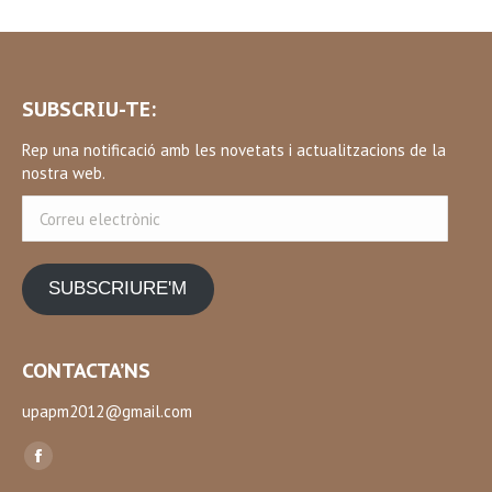
SUBSCRIU-TE:
Rep una notificació amb les novetats i actualitzacions de la
nostra web.
Correu
electrònic
SUBSCRIURE'M
CONTACTA’NS
upapm2012@gmail.com
Find us on:
Facebook