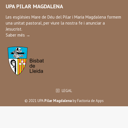
page
UPA PILAR MAGDALENA
opens
in
Les esglésies Mare de Déu del Pilar i Maria Magdalena formem
una unitat pastoral, per viure la nostra fe i anunciar a
new
Jesucrist.
window
Saber més →
LEGAL
© 2021 UPA
Pilar Magdalena
by
Factoria de Apps