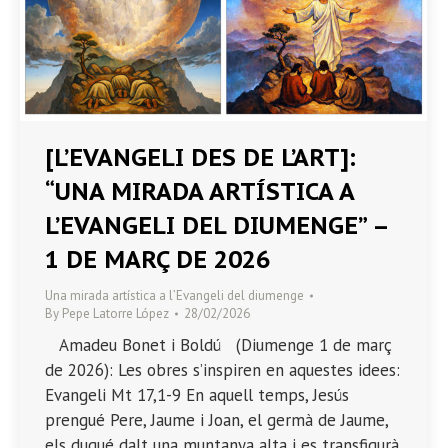
[L’EVANGELI DES DE L’ART]:
“UNA MIRADA ARTÍSTICA A
L’EVANGELI DEL DIUMENGE” –
1 DE MARÇ DE 2026
Una mirada artística a l’Evangeli del diumenge
By
Pepe Latorre López
28/02/2026
Amadeu Bonet i Boldú (Diumenge 1 de març
de 2026): Les obres s’inspiren en aquestes idees:
Evangeli Mt 17,1-9 En aquell temps, Jesús
prengué Pere, Jaume i Joan, el germà de Jaume,
els dugué dalt una muntanya alta i es transfigurà