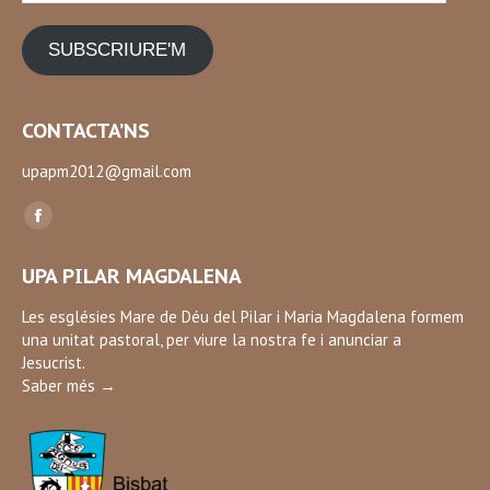
SUBSCRIURE'M
CONTACTA’NS
upapm2012@gmail.com
Find us on:
Facebook
page
UPA PILAR MAGDALENA
opens
in
Les esglésies Mare de Déu del Pilar i Maria Magdalena formem
una unitat pastoral, per viure la nostra fe i anunciar a
new
Jesucrist.
window
Saber més →