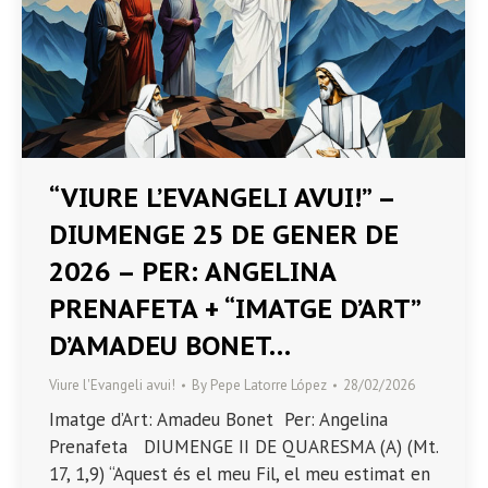
“VIURE L’EVANGELI AVUI!” –
DIUMENGE 25 DE GENER DE
2026 – PER: ANGELINA
PRENAFETA + “IMATGE D’ART”
D’AMADEU BONET…
Viure l'Evangeli avui!
By
Pepe Latorre López
28/02/2026
Imatge d’Art: Amadeu Bonet Per: Angelina
Prenafeta DIUMENGE II DE QUARESMA (A) (Mt.
17, 1,9) “Aquest és el meu Fil, el meu estimat en