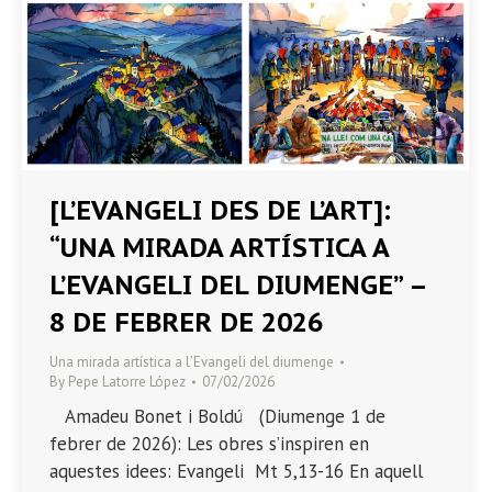
[L’EVANGELI DES DE L’ART]:
“UNA MIRADA ARTÍSTICA A
L’EVANGELI DEL DIUMENGE” –
8 DE FEBRER DE 2026
Una mirada artística a l’Evangeli del diumenge
By
Pepe Latorre López
07/02/2026
Amadeu Bonet i Boldú (Diumenge 1 de
febrer de 2026): Les obres s’inspiren en
aquestes idees: Evangeli Mt 5,13-16 En aquell