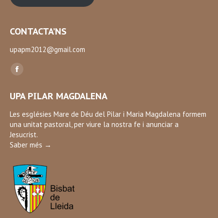
CONTACTA’NS
upapm2012@gmail.com
Find us on:
Facebook
page
UPA PILAR MAGDALENA
opens
in
Les esglésies Mare de Déu del Pilar i Maria Magdalena formem
una unitat pastoral, per viure la nostra fe i anunciar a
new
Jesucrist.
window
Saber més →