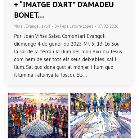
+ “IMATGE D’ART” D’AMADEU
BONET…
Viure l'Evangeli avui!
By
Pepe Latorre López
07/02/2026
Per: Joan Viñas Salas. Comentari Evangeli
diumenge 4 de gener de 2025 Mt 5, 13-16 Sou
la sal de la terra i la llum del món Així diu Jesús
cóm hem de ser tots els seus deixebles: sal i
llum. Sal que dona gust al menjar, i llum que
il·lumina i allunya la foscor. Els…