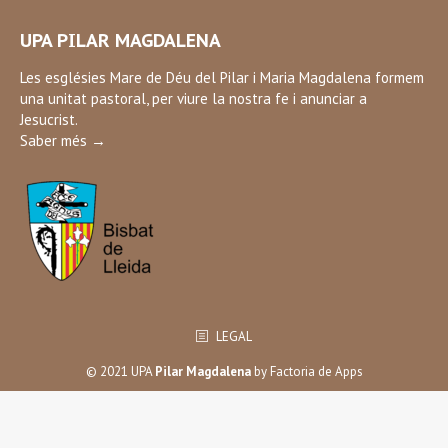
page
UPA PILAR MAGDALENA
opens
in
Les esglésies Mare de Déu del Pilar i Maria Magdalena formem
una unitat pastoral, per viure la nostra fe i anunciar a
new
Jesucrist.
window
Saber més →
LEGAL
© 2021 UPA
Pilar Magdalena
by
Factoria de Apps