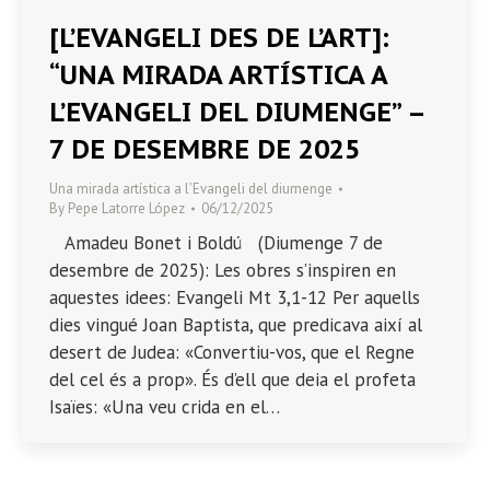
[L’EVANGELI DES DE L’ART]:
“UNA MIRADA ARTÍSTICA A
L’EVANGELI DEL DIUMENGE” –
7 DE DESEMBRE DE 2025
Una mirada artística a l’Evangeli del diumenge
By
Pepe Latorre López
06/12/2025
Amadeu Bonet i Boldú (Diumenge 7 de
desembre de 2025): Les obres s’inspiren en
aquestes idees: Evangeli Mt 3,1-12 Per aquells
dies vingué Joan Baptista, que predicava així al
desert de Judea: «Convertiu-vos, que el Regne
del cel és a prop». És d’ell que deia el profeta
Isaïes: «Una veu crida en el…