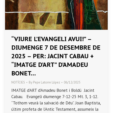
“VIURE L’EVANGELI AVUI!” –
DIUMENGE 7 DE DESEMBRE DE
2025 – PER: JACINT CABAU +
“IMATGE D’ART” D’AMADEU
BONET…
NOTÍCIES
By
Pepe Latorre López
06/12/2025
IMATGE d’ART d’Amadeu Bonet i Boldú Jacint
Cabau. Evangeli diumenge 7-12-25 Mt. 3, 1-12.
“Tothom veurà la salvació de Déu”. Joan Baptista,
últim profeta de l’Antic Testament, assumeix la