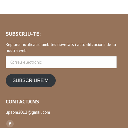
SUBSCRIU-TE:
Rep una notificació amb les novetats i actualitzacions de la
nostra web.
Correu
electrònic
SUBSCRIURE'M
CONTACTA’NS
upapm2012@gmail.com
Find us on:
Facebook