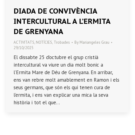
DIADA DE CONVIVÈNCIA
INTERCULTURAL A L’ERMITA
DE GRENYANA
ACTIVITATS
,
NOTÍCIES
,
Trobades
By
Mariangeles Grau
29/10/2025
El dissabte 25 d’octubre el grup cristià
intercultural va viure un dia molt bonic a
l’Ermita Mare de Déu de Grenyana. En arribar,
ens van rebre molt amablement en Ramon i els
seus germans, que són els qui tenen cura de
l’ermita, i ens van explicar una mica la seva
història i tot el que…