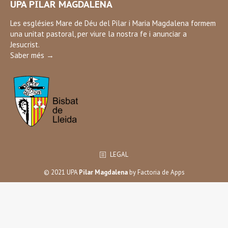
UPA PILAR MAGDALENA
opens
in
Les esglésies Mare de Déu del Pilar i Maria Magdalena formem
una unitat pastoral, per viure la nostra fe i anunciar a
new
Jesucrist.
window
Saber més →
LEGAL
© 2021 UPA
Pilar Magdalena
by
Factoria de Apps