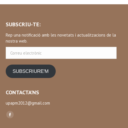
SUBSCRIU-TE:
Rep una notificació amb les novetats i actualitzacions de la
nostra web.
Correu
electrònic
SUBSCRIURE'M
CONTACTA’NS
upapm2012@gmail.com
Find us on:
Facebook
page