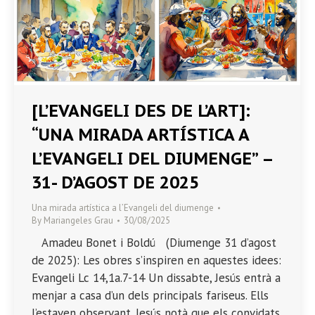
[L’EVANGELI DES DE L’ART]:
“UNA MIRADA ARTÍSTICA A
L’EVANGELI DEL DIUMENGE” –
31- D’AGOST DE 2025
Una mirada artística a l’Evangeli del diumenge
By
Mariangeles Grau
30/08/2025
Amadeu Bonet i Boldú (Diumenge 31 d’agost
de 2025): Les obres s’inspiren en aquestes idees:
Evangeli Lc 14,1a.7-14 Un dissabte, Jesús entrà a
menjar a casa d’un dels principals fariseus. Ells
l’estaven observant. Jesús notà que els convidats