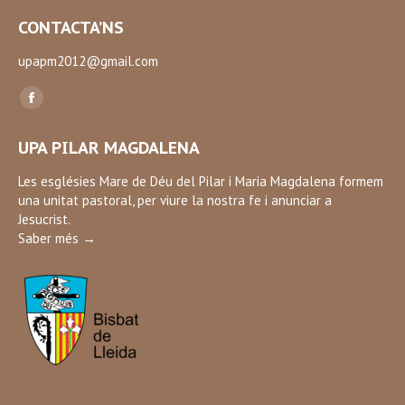
CONTACTA’NS
upapm2012@gmail.com
Find us on:
Facebook
page
UPA PILAR MAGDALENA
opens
in
Les esglésies Mare de Déu del Pilar i Maria Magdalena formem
una unitat pastoral, per viure la nostra fe i anunciar a
new
Jesucrist.
window
Saber més →