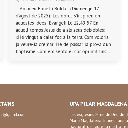
Amadeu Bonet i Boldú (Diumenge 17
d’agost de 2025): Les obres s’inspiren en
aquestes idees: Evangeli Lc 12,49-57 En
aquell temps Jesús deia als seus deixebles:
«He vingut a calar foc a la terra. Com voldria
ja veure-la cremar! He de passar la prova d’un
baptisme. Com em sento el cor oprimit fins…
TA’NS
UPA PILAR MAGDALENA
2@gmail.com
Les esglésies Mare de Déu del P
Maria Magdalena formem una u
:
pastoral, per viure la nostra fe 