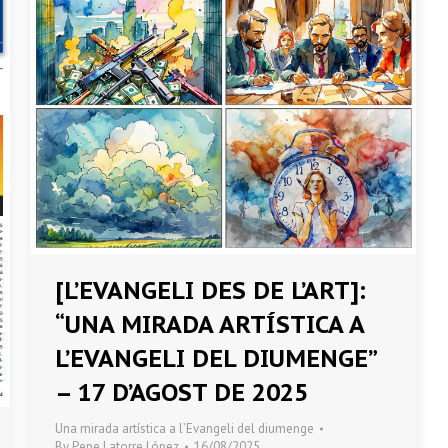
[L’EVANGELI DES DE L’ART]:
“UNA MIRADA ARTÍSTICA A
L’EVANGELI DEL DIUMENGE”
– 17 D’AGOST DE 2025
Una mirada artística a l’Evangeli del diumenge
By
Pepe Latorre López
16/08/2025