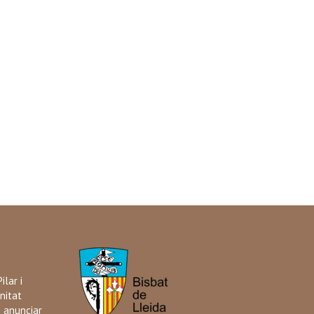
ilar i
nitat
i anunciar