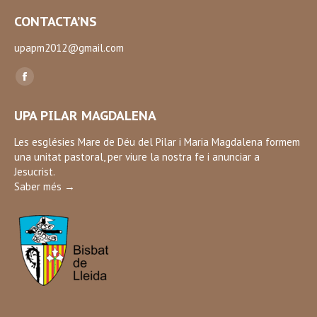
CONTACTA’NS
upapm2012@gmail.com
Find us on:
Facebook
page
UPA PILAR MAGDALENA
opens
in
Les esglésies Mare de Déu del Pilar i Maria Magdalena formem
una unitat pastoral, per viure la nostra fe i anunciar a
new
Jesucrist.
window
Saber més →