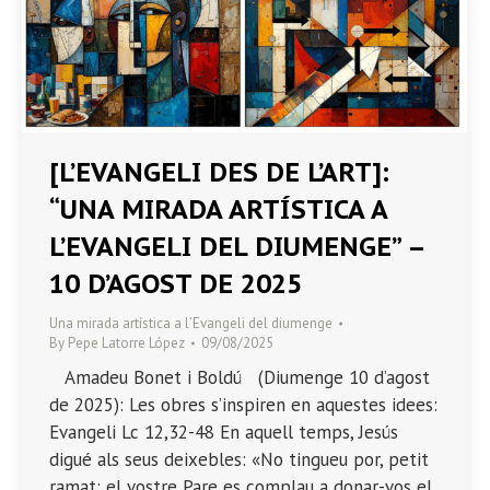
[L’EVANGELI DES DE L’ART]:
“UNA MIRADA ARTÍSTICA A
L’EVANGELI DEL DIUMENGE” –
10 D’AGOST DE 2025
Una mirada artística a l’Evangeli del diumenge
By
Pepe Latorre López
09/08/2025
Amadeu Bonet i Boldú (Diumenge 10 d’agost
de 2025): Les obres s’inspiren en aquestes idees:
Evangeli Lc 12,32-48 En aquell temps, Jesús
digué als seus deixebles: «No tingueu por, petit
ramat: el vostre Pare es complau a donar-vos el