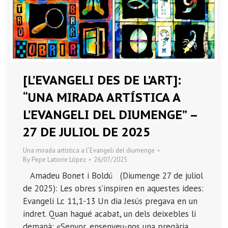
[L’EVANGELI DES DE L’ART]:
“UNA MIRADA ARTÍSTICA A
L’EVANGELI DEL DIUMENGE” –
27 DE JULIOL DE 2025
Una mirada artística a l’Evangeli del diumenge
By
Pepe Latorre López
26/07/2025
Amadeu Bonet i Boldú (Diumenge 27 de juliol
de 2025): Les obres s’inspiren en aquestes idees:
Evangeli Lc 11,1-13 Un dia Jesús pregava en un
indret. Quan hagué acabat, un dels deixebles li
demanà: «Senyor, ensenyeu-nos una pregària