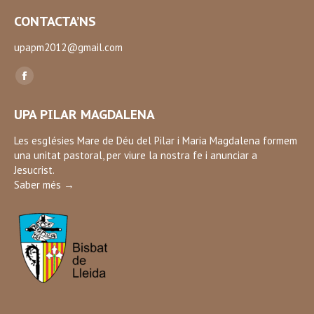
CONTACTA’NS
upapm2012@gmail.com
Find us on:
Facebook
page
UPA PILAR MAGDALENA
opens
in
Les esglésies Mare de Déu del Pilar i Maria Magdalena formem
una unitat pastoral, per viure la nostra fe i anunciar a
new
Jesucrist.
window
Saber més →