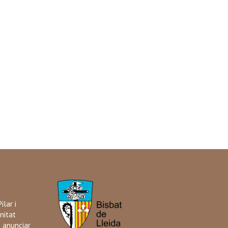
ilar i
nitat
i anunciar