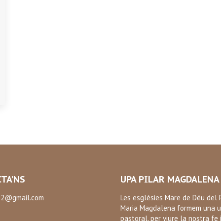
TA’NS
UPA PILAR MAGDALENA
2@gmail.com
Les esglésies Mare de Déu del P
Maria Magdalena formem una u
:
pastoral, per viure la nostra fe 