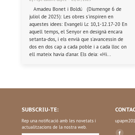
Amadeu Bonet i Boldú (Diumenge 6 de
juliol de 2025): Les obres s’inspiren en
aquestes idees: Evangeli Lc 10,1-12.17-20 En
aquell temps, el Senyor en designà encara
setanta-dos, i els envià que s’avancessin de
dos en dos cap a cada poble i a cada lloc on
ell mateix havia d’anar. Els deia: «Hi…
SUBSCRIU-TE:
CONTAC
Rep una notificació amb les novetats i
upapm201
actualitzacions de la nostra web.
Find us on