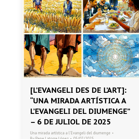
[L’EVANGELI DES DE L’ART]:
“UNA MIRADA ARTÍSTICA A
L’EVANGELI DEL DIUMENGE”
– 6 DE JULIOL DE 2025
Una mirada artística a l’Evangeli del diumenge
By
Pepe Latorre López
05/07/2025