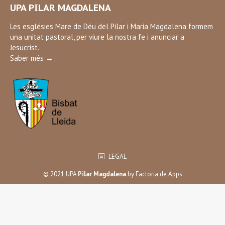
UPA PILAR MAGDALENA
opens
in
Les esglésies Mare de Déu del Pilar i Maria Magdalena formem
una unitat pastoral, per viure la nostra fe i anunciar a
new
Jesucrist.
window
Saber més →
LEGAL
© 2021 UPA
Pilar Magdalena
by
Factoria de Apps