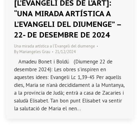
[L’EVANGELI DES DE L’ART]:
“UNA MIRADA ARTÍSTICA A
L’EVANGELI DEL DIUMENGE” –
22- DE DESEMBRE DE 2024
Una mirada artística a l’Evangeli del diumenge
By
Mariangeles Grau
21/12/2024
Amadeu Bonet i Boldú (Diumenge 22 de
desembre 2024): Les obres s’inspiren en
aquestes idees: Evangeli Lc 1,39-45 Per aquells
dies, Maria se n’anà decididament a la Muntanya,
a la província de Judà; entrà a casa de Zacaries i
saludà Elisabet. Tan bon punt Elisabet va sentir
la salutació de Maria el nen…