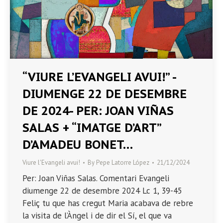
“VIURE L’EVANGELI AVUI!” -
DIUMENGE 22 DE DESEMBRE
DE 2024- PER: JOAN VIÑAS
SALAS + “IMATGE D’ART”
D’AMADEU BONET…
Viure l'Evangeli avui!
By
Pepe Latorre López
21/12/2024
Per: Joan Viñas Salas. Comentari Evangeli
diumenge 22 de desembre 2024 Lc 1, 39-45
Feliç tu que has cregut Maria acabava de rebre
la visita de l’Àngel i de dir el Sí, el que va