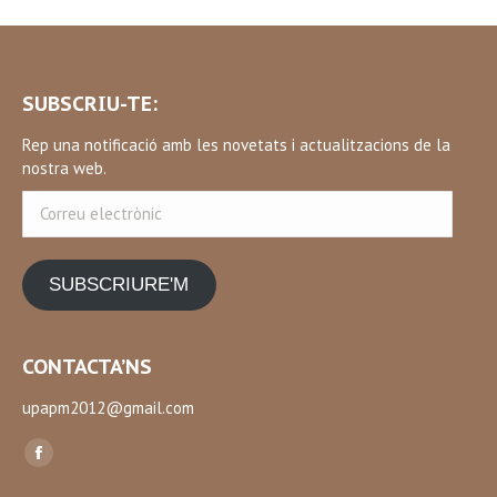
SUBSCRIU-TE:
Rep una notificació amb les novetats i actualitzacions de la
nostra web.
Correu
electrònic
SUBSCRIURE'M
CONTACTA’NS
upapm2012@gmail.com
Find us on:
Facebook
page