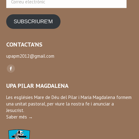
electrònic
SUBSCRIURE'M
CONTACTA’NS
upapm2012@gmail.com
Find us on:
Facebook
page
UPA PILAR MAGDALENA
opens
in
Les esglésies Mare de Déu del Pilar i Maria Magdalena formem
una unitat pastoral, per viure la nostra fe i anunciar a
new
Jesucrist.
window
Saber més →