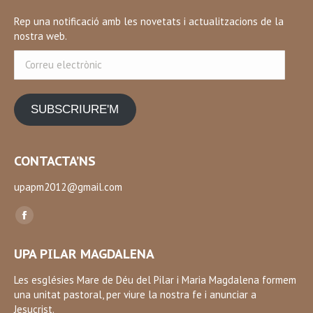
Rep una notificació amb les novetats i actualitzacions de la
nostra web.
Correu
electrònic
SUBSCRIURE'M
CONTACTA’NS
upapm2012@gmail.com
Find us on:
Facebook
page
UPA PILAR MAGDALENA
opens
in
Les esglésies Mare de Déu del Pilar i Maria Magdalena formem
una unitat pastoral, per viure la nostra fe i anunciar a
new
Jesucrist.