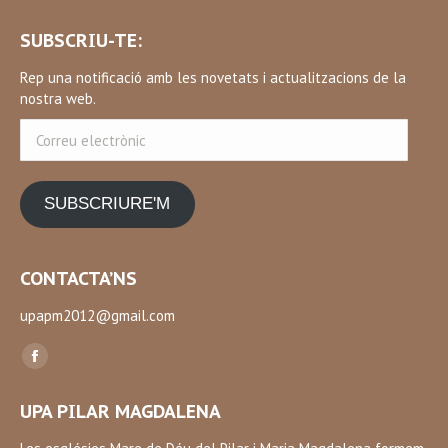
SUBSCRIU-TE:
Rep una notificació amb les novetats i actualitzacions de la
nostra web.
Correu
electrònic
SUBSCRIURE'M
CONTACTA’NS
upapm2012@gmail.com
Find us on:
Facebook
page
UPA PILAR MAGDALENA
opens
in