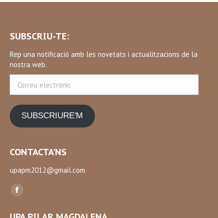
SUBSCRIU-TE:
Rep una notificació amb les novetats i actualitzacions de la
nostra web.
Correu
electrònic
SUBSCRIURE'M
CONTACTA’NS
upapm2012@gmail.com
Find us on:
Facebook
page
UPA PILAR MAGDALENA